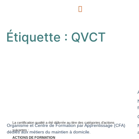
Étiquette :
QVCT
La certification qualité a été délivrée au titre des catégories d’actions
Organisme et Centre de Formation par Apprentissage (CFA)
suivantes :
dédiés aux métiers du maintien à domicile.
ACTIONS DE FORMATION